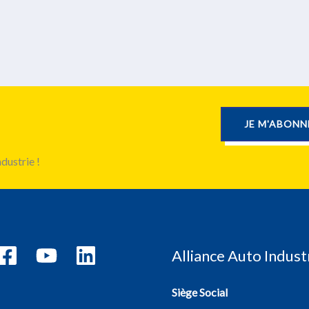
JE M'ABONN
dustrie !
Alliance Auto Indust
Siège Social