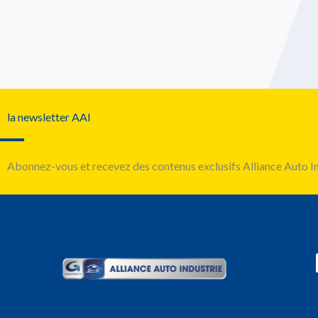
la newsletter AAI
Abonnez-vous et recevez des contenus exclusifs Alliance Auto In