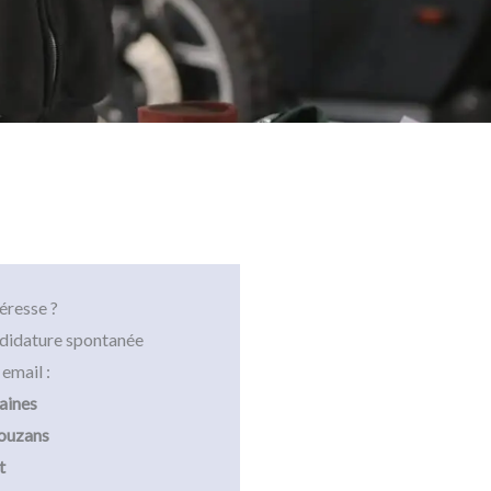
éresse ?
didature spontanée
 email :
aines
ouzans
t