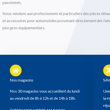
passionnés.
Nous vendons aux professionnels et particuliers des pièces déta
et accessoires pour automobiles provenant directement des fabr
plus gros équipementiers.
Nos magasins
SA
Nos 30 magasins vous accueillent du lundi
Une 
au vendredi de 8h à 12h et de 14h à 18h.
la m
répa