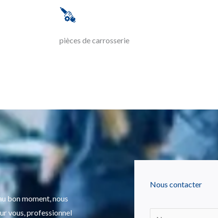
pièces de carrosserie
Nous contacter
e au bon moment, nous
ur vous, professionnel
N