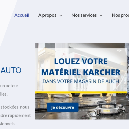
Accueil
A propos
Nos services
Nos prod
E AUTO
 un acteur
les.
 stockées, nous
ndre rapidement
sionnels