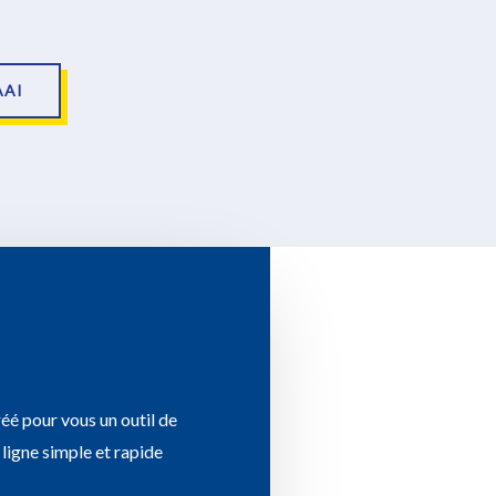
AAI
éé pour vous un outil de
igne simple et rapide