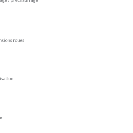
nsions roues
isation
ur