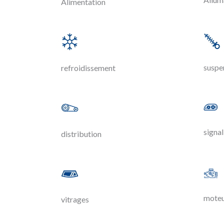
Alimentation
suspe
refroidissement
signal
distribution
mote
vitrages